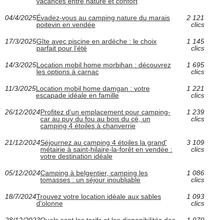
vacances entre nature et confort
04/4/2025
Évadez-vous au camping nature du marais
2 121
poitevin en vendée
clics
17/3/2025
Gîte avec piscine en ardèche : le choix
1 145
parfait pour l’été
clics
14/3/2025
Location mobil home morbihan : découvrez
1 695
les options à carnac
clics
11/3/2025
Location mobil home damgan : votre
1 221
escapade idéale en famille
clics
26/12/2024
Profitez d'un emplacement pour camping-
1 239
car au puy du fou au bois du cé, un
clics
camping 4 étoiles à chanverrie
21/12/2024
Séjournez au camping 4 étoiles la grand'
3 109
métairie à saint-hilaire-la-forêt en vendée :
clics
votre destination idéale
05/12/2024
Camping à belgentier, camping les
1 086
tomasses : un séjour inoubliable
clics
18/7/2024
Trouvez votre location idéale aux sables
1 093
d'olonne
clics
28/12/2023
Quels sont les tarifs et les disponibilités des
1 970