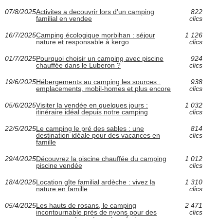
07/8/2025
Activites a decouvrir lors d'un camping
822
familial en vendee
clics
16/7/2025
Camping écologique morbihan : séjour
1 126
nature et responsable à kergo
clics
01/7/2025
Pourquoi choisir un camping avec piscine
924
chauffée dans le Luberon ?
clics
19/6/2025
Hébergements au camping les sources :
938
emplacements, mobil-homes et plus encore
clics
05/6/2025
Visiter la vendée en quelques jours :
1 032
itinéraire idéal depuis notre camping
clics
22/5/2025
Le camping le pré des sables : une
814
destination idéale pour des vacances en
clics
famille
29/4/2025
Découvrez la piscine chauffée du camping
1 012
piscine vendée
clics
18/4/2025
Location gîte familial ardèche : vivez la
1 310
nature en famille
clics
05/4/2025
Les hauts de rosans, le camping
2 471
incontournable près de nyons pour des
clics