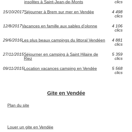
insolites à Saint-Jean-de-Monts
clics
15/10/2017
Séjourner à Brem sur mer en Vendée
4 498
clics
12/8/2017
Vacances en famille aux sables d'olonne
4 106
clics
29/6/2016
Les plus beaux campings du littoral Vendéen
4 881
clics
27/11/2015
Séjourner en camping à Saint Hilaire de
5 359
Riez
clics
09/11/2015
Location vacances camping en Vendée
5 568
clics
Gite en Vendée
Plan du site
Louer un gite en Vendée