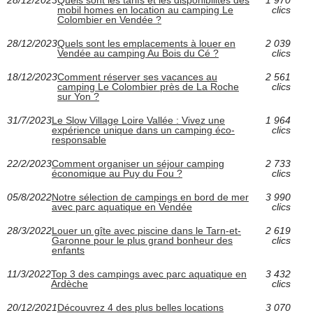
mobil homes en location au camping Le
clics
Colombier en Vendée ?
28/12/2023
Quels sont les emplacements à louer en
2 039
Vendée au camping Au Bois du Cé ?
clics
18/12/2023
Comment réserver ses vacances au
2 561
camping Le Colombier près de La Roche
clics
sur Yon ?
31/7/2023
Le Slow Village Loire Vallée : Vivez une
1 964
expérience unique dans un camping éco-
clics
responsable
22/2/2023
Comment organiser un séjour camping
2 733
économique au Puy du Fou ?
clics
05/8/2022
Notre sélection de campings en bord de mer
3 990
avec parc aquatique en Vendée
clics
28/3/2022
Louer un gîte avec piscine dans le Tarn-et-
2 619
Garonne pour le plus grand bonheur des
clics
enfants
11/3/2022
Top 3 des campings avec parc aquatique en
3 432
Ardèche
clics
20/12/2021
Découvrez 4 des plus belles locations
3 070