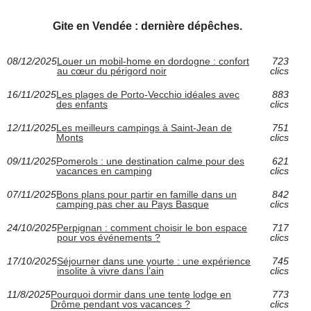
Gite en Vendée : dernière dépêches.
08/12/2025
Louer un mobil-home en dordogne : confort
723
au cœur du périgord noir
clics
16/11/2025
Les plages de Porto-Vecchio idéales avec
883
des enfants
clics
12/11/2025
Les meilleurs campings à Saint-Jean de
751
Monts
clics
09/11/2025
Pomerols : une destination calme pour des
621
vacances en camping
clics
07/11/2025
Bons plans pour partir en famille dans un
842
camping pas cher au Pays Basque
clics
24/10/2025
Perpignan : comment choisir le bon espace
717
pour vos événements ?
clics
17/10/2025
Séjourner dans une yourte : une expérience
745
insolite à vivre dans l’ain
clics
11/8/2025
Pourquoi dormir dans une tente lodge en
773
Drôme pendant vos vacances ?
clics