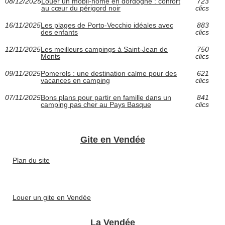
08/12/2025
Louer un mobil-home en dordogne : confort
723
au cœur du périgord noir
clics
16/11/2025
Les plages de Porto-Vecchio idéales avec
883
des enfants
clics
12/11/2025
Les meilleurs campings à Saint-Jean de
750
Monts
clics
09/11/2025
Pomerols : une destination calme pour des
621
vacances en camping
clics
07/11/2025
Bons plans pour partir en famille dans un
841
camping pas cher au Pays Basque
clics
Gite en Vendée
Plan du site
Louer un gite en Vendée
La Vendée