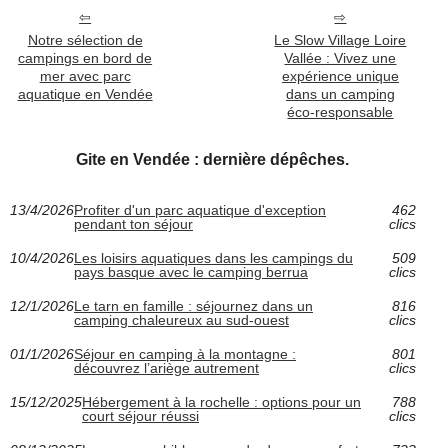
Notre sélection de
Le Slow Village Loire
campings en bord de
Vallée : Vivez une
mer avec parc
expérience unique
aquatique en Vendée
dans un camping
éco-responsable
Gite en Vendée : dernière dépêches.
13/4/2026
Profiter d'un parc aquatique d'exception
462
pendant ton séjour
clics
10/4/2026
Les loisirs aquatiques dans les campings du
509
pays basque avec le camping berrua
clics
12/1/2026
Le tarn en famille : séjournez dans un
816
camping chaleureux au sud-ouest
clics
01/1/2026
Séjour en camping à la montagne :
801
découvrez l’ariège autrement
clics
15/12/2025
Hébergement à la rochelle : options pour un
788
court séjour réussi
clics