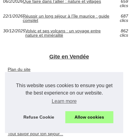
06/2/2026
Que faire dans l’allier : nature et villages
659
clics
22/1/2026
Réussir un long séjour à l’île maurice : guide
687
complet
clics
30/12/2025
Volvic et ses volcans : un voyage entre
862
nature et minéralité
clics
Gite en Vendée
Plan du site
This website uses cookies to ensure you get
Louer un gite en Vendée
the best experience on our website.
Learn more
La Vendée
Refuse Cookie
Allow cookies
Rivières et cascades...
Tout savoir pour ton séjour...