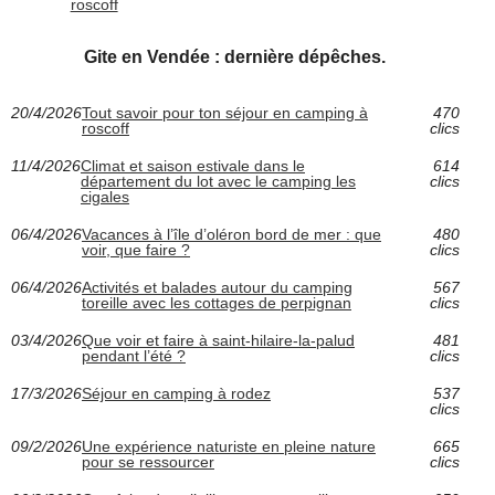
roscoff
Gite en Vendée : dernière dépêches.
20/4/2026
Tout savoir pour ton séjour en camping à
470
roscoff
clics
11/4/2026
Climat et saison estivale dans le
614
département du lot avec le camping les
clics
cigales
06/4/2026
Vacances à l’île d’oléron bord de mer : que
480
voir, que faire ?
clics
06/4/2026
Activités et balades autour du camping
567
toreille avec les cottages de perpignan
clics
03/4/2026
Que voir et faire à saint-hilaire-la-palud
481
pendant l’été ?
clics
17/3/2026
Séjour en camping à rodez
537
clics
09/2/2026
Une expérience naturiste en pleine nature
665
pour se ressourcer
clics