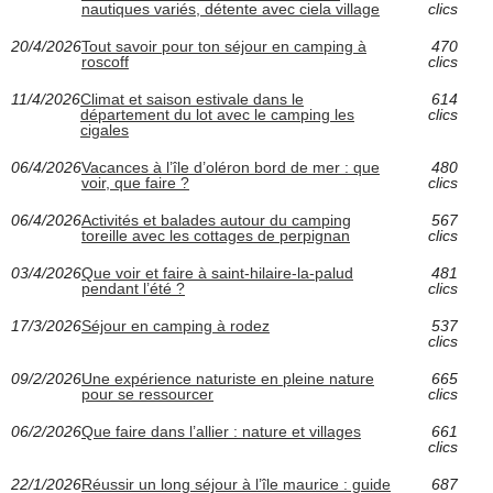
nautiques variés, détente avec ciela village
clics
20/4/2026
Tout savoir pour ton séjour en camping à
470
roscoff
clics
11/4/2026
Climat et saison estivale dans le
614
département du lot avec le camping les
clics
cigales
06/4/2026
Vacances à l’île d’oléron bord de mer : que
480
voir, que faire ?
clics
06/4/2026
Activités et balades autour du camping
567
toreille avec les cottages de perpignan
clics
03/4/2026
Que voir et faire à saint-hilaire-la-palud
481
pendant l’été ?
clics
17/3/2026
Séjour en camping à rodez
537
clics
09/2/2026
Une expérience naturiste en pleine nature
665
pour se ressourcer
clics
06/2/2026
Que faire dans l’allier : nature et villages
661
clics
22/1/2026
Réussir un long séjour à l’île maurice : guide
687