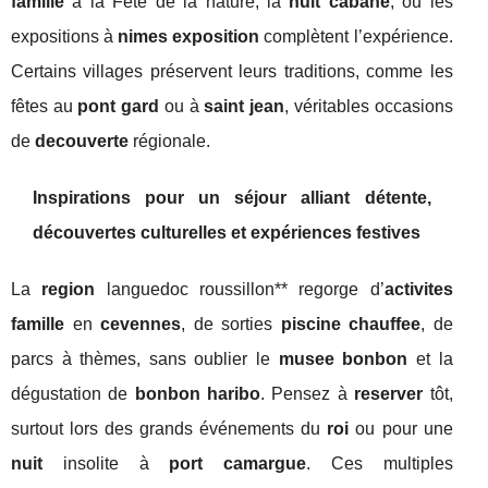
famille
à la Fête de la nature, la
nuit cabane
, ou les
expositions à
nimes exposition
complètent l’expérience.
Certains villages préservent leurs traditions, comme les
fêtes au
pont gard
ou à
saint jean
, véritables occasions
de
decouverte
régionale.
Inspirations pour un séjour alliant détente,
découvertes culturelles et expériences festives
La
region
languedoc roussillon** regorge d’
activites
famille
en
cevennes
, de sorties
piscine chauffee
, de
parcs à thèmes, sans oublier le
musee bonbon
et la
dégustation de
bonbon haribo
. Pensez à
reserver
tôt,
surtout lors des grands événements du
roi
ou pour une
nuit
insolite à
port camargue
. Ces multiples