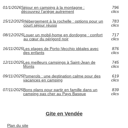
01/1/2026
Séjour en camping à la montagne :
796
découvrez l’ariège autrement
clics
15/12/2025
Hébergement à la rochelle : options pour un
783
court séjour réussi
clics
08/12/2025
Louer un mobil-home en dordogne : confort
717
au cœur du périgord noir
clics
16/11/2025
Les plages de Porto-Vecchio idéales avec
876
des enfants
clics
12/11/2025
Les meilleurs campings à Saint-Jean de
745
Monts
clics
09/11/2025
Pomerols : une destination calme pour des
619
vacances en camping
clics
07/11/2025
Bons plans pour partir en famille dans un
839
camping pas cher au Pays Basque
clics
Gite en Vendée
Plan du site