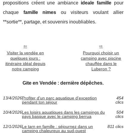
propositions créent une ambiance
ideale famille
pour
chaque
famille nimes
ou visiteurs voulant allier
**sortie**, partage, et souvenirs inoubliables.
Visiter la vendée en
Pourquoi choisir un
quelques jours :
camping avec piscine
itinéraire idéal depuis
chauffée dans le
notre camping
Luberon ?
Gite en Vendée : dernière dépêches.
13/4/2026
Profiter d'un parc aquatique d'exception
454
pendant ton séjour
clics
10/4/2026
Les loisirs aquatiques dans les campings du
504
pays basque avec le camping berrua
clics
12/1/2026
Le tarn en famille : séjournez dans un
811 clics
camping chaleureux au sud-ouest