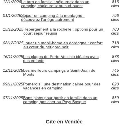
12/1/2026
Le tarn en famille : séjournez dans un
813
camping chaleureux au sud-ouest
clics
01/1/2026
Séjour en camping à la montagne :
796
découvrez l’ariège autrement
clics
15/12/2025
Hébergement à la rochelle : options pour un
783
court séjour réussi
clics
08/12/2025
Louer un mobil-home en dordogne : confort
718
au cœur du périgord noir
clics
16/11/2025
Les plages de Porto-Vecchio idéales avec
878
des enfants
clics
12/11/2025
Les meilleurs campings à Saint-Jean de
745
Monts
clics
09/11/2025
Pomerols : une destination calme pour des
620
vacances en camping
clics
07/11/2025
Bons plans pour partir en famille dans un
839
camping pas cher au Pays Basque
clics
Gite en Vendée