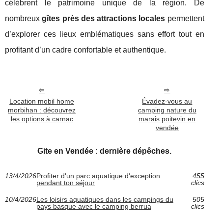
célèbrent le patrimoine unique de la région. De
nombreux
gîtes près des attractions locales
permettent
d’explorer ces lieux emblématiques sans effort tout en
profitant d’un cadre confortable et authentique.
Location mobil home
Évadez-vous au
morbihan : découvrez
camping nature du
les options à carnac
marais poitevin en
vendée
Gite en Vendée : dernière dépêches.
13/4/2026
Profiter d'un parc aquatique d'exception
455
pendant ton séjour
clics
10/4/2026
Les loisirs aquatiques dans les campings du
505
pays basque avec le camping berrua
clics