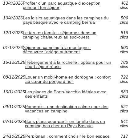
13/4/2026
Profiter d'un parc aquatique d'exception
462
pendant ton séjour
clics
10/4/2026
Les loisirs aquatiques dans les campings du
509
pays basque avec le camping berrua
clics
12/1/2026
Le tarn en famille : séjournez dans un
816
camping chaleureux au sud-ouest
clics
01/1/2026
Séjour en camping à la montagne :
800
découvrez l’ariège autrement
clics
15/12/2025
Hébergement à la rochelle : options pour un
788
court séjour réussi
clics
08/12/2025
Louer un mobil-home en dordogne : confort
722
au cœur du périgord noir
clics
16/11/2025
Les plages de Porto-Vecchio idéales avec
883
des enfants
clics
09/11/2025
Pomerols : une destination calme pour des
621
vacances en camping
clics
07/11/2025
Bons plans pour partir en famille dans un
841
camping pas cher au Pays Basque
clics
24/10/2025
Perpignan : comment choisir le bon espace
717