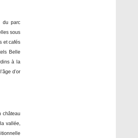
I du parc
elles sous
 et cafés
els Belle
dins à la
l'âge d'or
n château
a vallée,
tionnelle