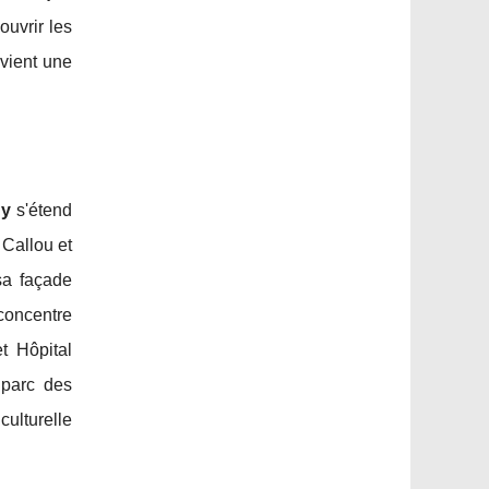
ouvrir les
vient une
hy
s'étend
 Callou et
sa façade
concentre
t Hôpital
 parc des
ulturelle