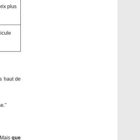
rix plus
hicule
gs haut de
se."
. Mais
que