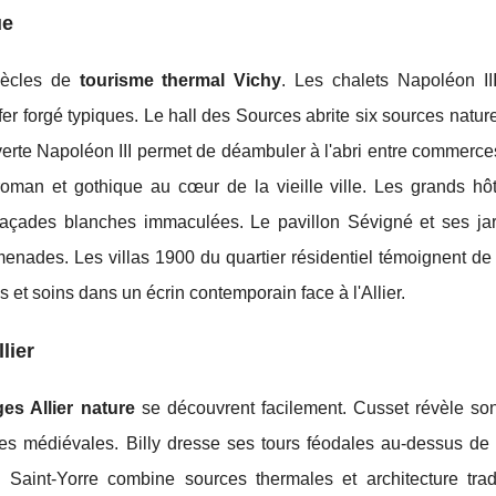
ue
siècles de
tourisme thermal Vichy
. Les chalets Napoléon II
 fer forgé typiques. Le hall des Sources abrite six sources natur
erte Napoléon III permet de déambuler à l'abri entre commerces
 roman et gothique au cœur de la vieille ville. Les grands hôt
açades blanches immaculées. Le pavillon Sévigné et ses jar
enades. Les villas 1900 du quartier résidentiel témoignent de 
et soins dans un écrin contemporain face à l'Allier.
lier
ages Allier nature
se découvrent facilement. Cusset révèle so
 médiévales. Billy dresse ses tours féodales au-dessus de l
Saint-Yorre combine sources thermales et architecture tradi