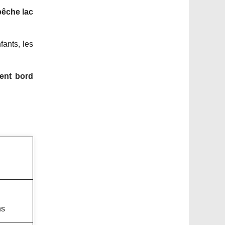
pêche lac
ants, les
ent bord
ns