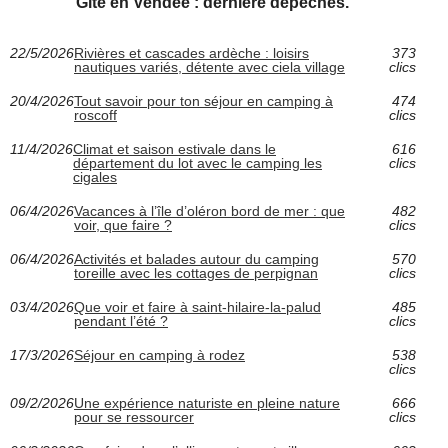
Gite en Vendée : dernière dépêches.
22/5/2026
Rivières et cascades ardèche : loisirs
373
nautiques variés, détente avec ciela village
clics
20/4/2026
Tout savoir pour ton séjour en camping à
474
roscoff
clics
11/4/2026
Climat et saison estivale dans le
616
département du lot avec le camping les
clics
cigales
06/4/2026
Vacances à l’île d’oléron bord de mer : que
482
voir, que faire ?
clics
06/4/2026
Activités et balades autour du camping
570
toreille avec les cottages de perpignan
clics
03/4/2026
Que voir et faire à saint-hilaire-la-palud
485
pendant l’été ?
clics
17/3/2026
Séjour en camping à rodez
538
clics
09/2/2026
Une expérience naturiste en pleine nature
666
pour se ressourcer
clics