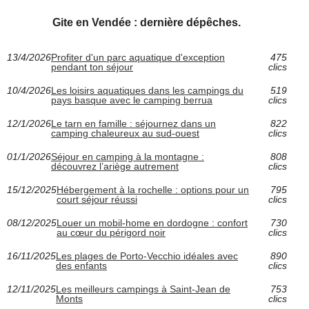
Gite en Vendée : dernière dépêches.
13/4/2026
Profiter d'un parc aquatique d'exception
475
pendant ton séjour
clics
10/4/2026
Les loisirs aquatiques dans les campings du
519
pays basque avec le camping berrua
clics
12/1/2026
Le tarn en famille : séjournez dans un
822
camping chaleureux au sud-ouest
clics
01/1/2026
Séjour en camping à la montagne :
808
découvrez l’ariège autrement
clics
15/12/2025
Hébergement à la rochelle : options pour un
795
court séjour réussi
clics
08/12/2025
Louer un mobil-home en dordogne : confort
730
au cœur du périgord noir
clics
16/11/2025
Les plages de Porto-Vecchio idéales avec
890
des enfants
clics
12/11/2025
Les meilleurs campings à Saint-Jean de
753
Monts
clics