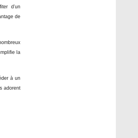
iter d'un
antage de
nombreux
plifie la
éder à un
ts adorent