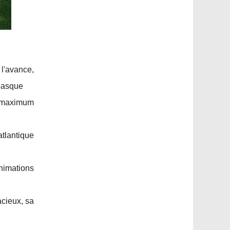
l'avance,
 basque
 (maximum
tlantique
nimations
acieux, sa