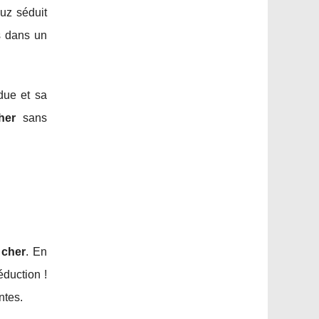
Luz séduit
s dans un
due et sa
her
sans
 cher
. En
éduction !
ntes.