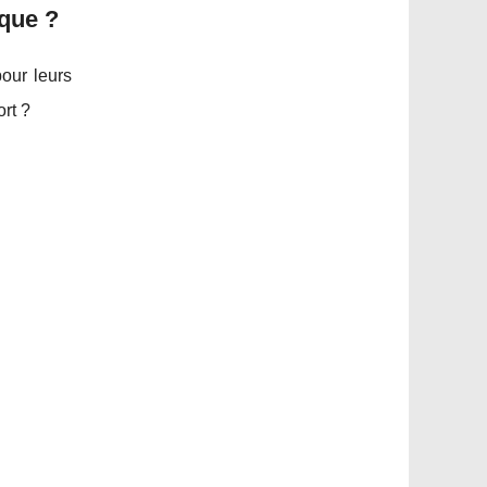
que ?
our leurs
ort ?