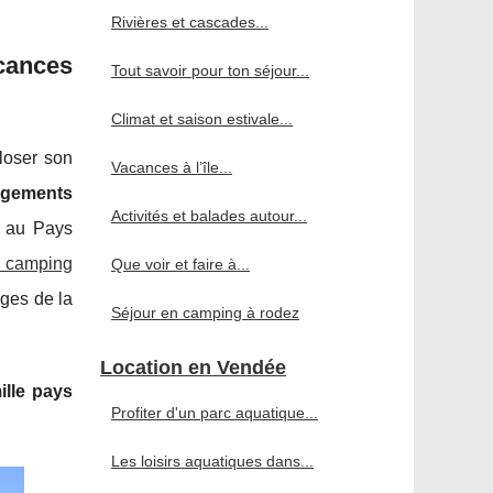
Rivières et cascades...
cances
Tout savoir pour ton séjour...
Climat et saison estivale...
loser son
Vacances à l’île...
rgements
Activités et balades autour...
é au Pays
un camping
Que voir et faire à...
ages de la
Séjour en camping à rodez
Location en Vendée
ille pays
Profiter d'un parc aquatique...
Les loisirs aquatiques dans...