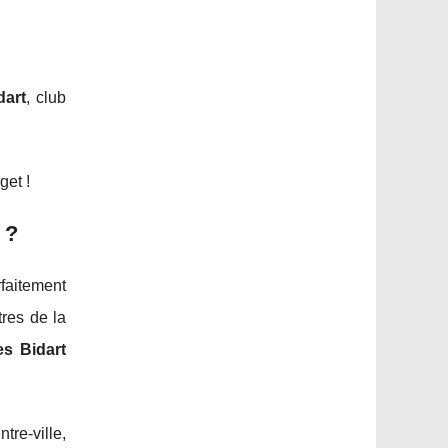
dart
, club
get !
 ?
faitement
tres de la
es Bidart
re-ville,