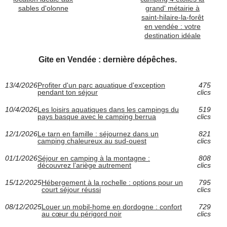
sables d'olonne
grand' métairie à
saint-hilaire-la-forêt
en vendée : votre
destination idéale
Gite en Vendée : dernière dépêches.
13/4/2026
Profiter d'un parc aquatique d'exception
475
pendant ton séjour
clics
10/4/2026
Les loisirs aquatiques dans les campings du
519
pays basque avec le camping berrua
clics
12/1/2026
Le tarn en famille : séjournez dans un
821
camping chaleureux au sud-ouest
clics
01/1/2026
Séjour en camping à la montagne :
808
découvrez l’ariège autrement
clics
15/12/2025
Hébergement à la rochelle : options pour un
795
court séjour réussi
clics
08/12/2025
Louer un mobil-home en dordogne : confort
729
au cœur du périgord noir
clics