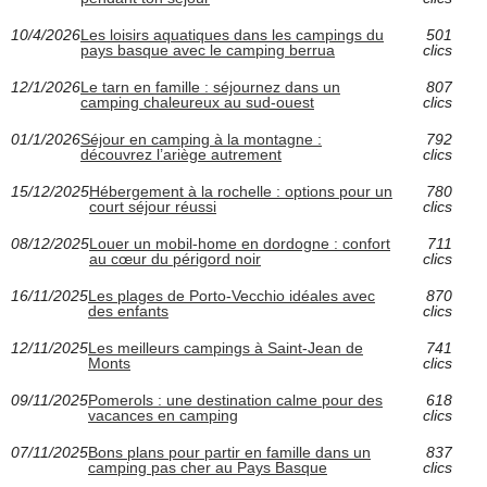
10/4/2026
Les loisirs aquatiques dans les campings du
501
pays basque avec le camping berrua
clics
12/1/2026
Le tarn en famille : séjournez dans un
807
camping chaleureux au sud-ouest
clics
01/1/2026
Séjour en camping à la montagne :
792
découvrez l’ariège autrement
clics
15/12/2025
Hébergement à la rochelle : options pour un
780
court séjour réussi
clics
08/12/2025
Louer un mobil-home en dordogne : confort
711
au cœur du périgord noir
clics
16/11/2025
Les plages de Porto-Vecchio idéales avec
870
des enfants
clics
12/11/2025
Les meilleurs campings à Saint-Jean de
741
Monts
clics
09/11/2025
Pomerols : une destination calme pour des
618
vacances en camping
clics
07/11/2025
Bons plans pour partir en famille dans un
837
camping pas cher au Pays Basque
clics